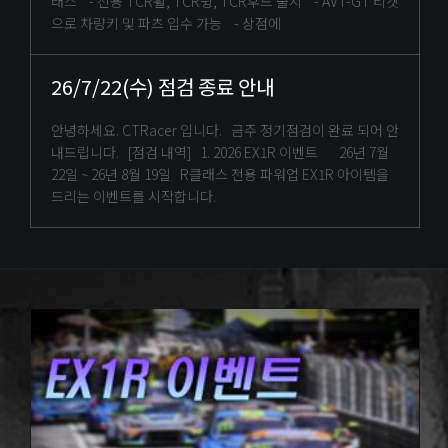
래스 - 전용 TCR휠, TCR윙, TCR후드 출시 - AVT-GT 티켓
으로 차량키 및 파츠 입수 가능 - 상점에
26/7/22(수) 점검 종료 안내
안녕하세요. CTRacer 입니다. 금주 정기점검이 완료 되어 안
내드립니다. [점검 내역] 1. 2026 EX1R 이벤트 26년 7월
22일 ~ 26년 8월 19일 R클래스 전용 파워업 EX1R 아이템을
드리는 이벤트를 시작합니다.