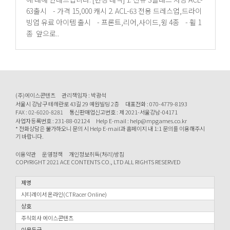
63출시 - 가격 15,000 캐시 2. ACL-63 전용 드레스업,드라이
빙업 유료 아이템 출시 - 프론트,리어,사이드,윙 4종 - 휠 1
종 앞으로..
(주)에이스콘텐츠
관리책임자 : 박광석
서울시 강남구 테헤란로 43길 29 예원빌딩 2층
대표전화 : 070-4779-8193
FAX : 02-6020-8281
통신판매업신고번호 : 제 2021-서울강남-04171
사업자등록번호 : 231-88-02124
Help E-mail : help@mpgames.co.kr
* 전화상담은 불가하오니 문의 시 Help E-mail과 홈페이지 내 1:1 문의를 이용해주시
기 바랍니다.
이용약관
운영정책
개인정보취득(처리)방침
COPYRIGHT 2021 ACE CONTENTS CO., LTD ALL RIGHTS RESERVED
제명
시티레이서 온라인(CTRacer Online)
상호
주식회사 에이스콘텐츠
이용등급