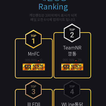
Ranking
개인랭킹은 100위까지 표시가 되며
매일 오전 6시에 업데이트 됩니다.
TeamNR
MnFC
깡통
999,999(
5
)
999,999(
29
)
llLEDll
WLine통닭