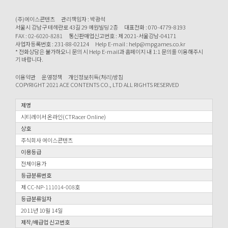
(주)에이스콘텐츠
관리책임자 : 박광석
서울시 강남구 테헤란로 43길 29 예원빌딩 2층
대표전화 : 070-4779-8193
FAX : 02-6020-8281
통신판매업신고번호 : 제 2021-서울강남-04171
사업자등록번호 : 231-88-02124
Help E-mail : help@mpgames.co.kr
* 전화상담은 불가하오니 문의 시 Help E-mail과 홈페이지 내 1:1 문의를 이용해주시
기 바랍니다.
이용약관
운영정책
개인정보취득(처리)방침
COPYRIGHT 2021 ACE CONTENTS CO., LTD ALL RIGHTS RESERVED
제명
시티레이서 온라인(CTRacer Online)
상호
주식회사 에이스콘텐츠
이용등급
전체이용가
등급분류번호
제 CC-NP-111014-008호
등급분류일자
2011년 10월 14일
제작/배급업 신고번호