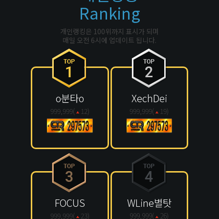
Ranking
개인랭킹은 100위까지 표시가 되며
매일 오전 6시에 업데이트 됩니다.
o분타o
XechDei
999,999(
12
)
999,999(
19
)
FOCUS
WLine별탓
999,999(
23
)
999,999(
26
)