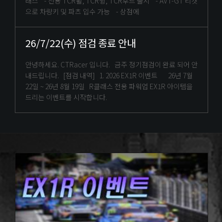
래스 - 전용 TCR휠, TCR윙, TCR후드 출시 - AVT-GT 티켓
으로 차량키 및 파츠 입수 가능 - 상점에
26/7/22(수) 점검 종료 안내
안녕하세요. CTRacer 입니다. 금주 정기점검이 완료 되어 안
내드립니다. [점검 내역] 1. 2026 EX1R 이벤트 26년 7월
22일 ~ 26년 8월 19일 R클래스 전용 파워업 EX1R 아이템을
드리는 이벤트를 시작합니다.