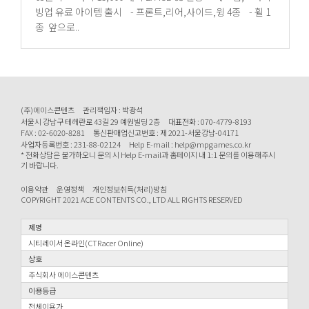
빙업 유료 아이템 출시 - 프론트,리어,사이드,윙 4종 - 휠 1
종 앞으로..
(주)에이스콘텐츠
관리책임자 : 박광석
서울시 강남구 테헤란로 43길 29 예원빌딩 2층
대표전화 : 070-4779-8193
FAX : 02-6020-8281
통신판매업신고번호 : 제 2021-서울강남-04171
사업자등록번호 : 231-88-02124
Help E-mail : help@mpgames.co.kr
* 전화상담은 불가하오니 문의 시 Help E-mail과 홈페이지 내 1:1 문의를 이용해주시
기 바랍니다.
이용약관
운영정책
개인정보취득(처리)방침
COPYRIGHT 2021 ACE CONTENTS CO., LTD ALL RIGHTS RESERVED
제명
시티레이서 온라인(CTRacer Online)
상호
주식회사 에이스콘텐츠
이용등급
전체이용가