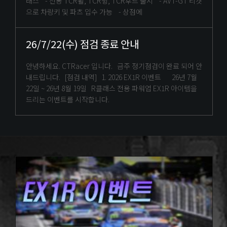
래스 - 전용 TCR휠, TCR윙, TCR후드 출시 - AVT-GT 티켓
으로 차량키 및 파츠 입수 가능 - 상점에
26/7/22(수) 점검 종료 안내
안녕하세요. CTRacer 입니다. 금주 정기점검이 완료 되어 안
내드립니다. [점검 내역] 1. 2026 EX1R 이벤트 26년 7월
22일 ~ 26년 8월 19일 R클래스 전용 파워업 EX1R 아이템을
드리는 이벤트를 시작합니다.