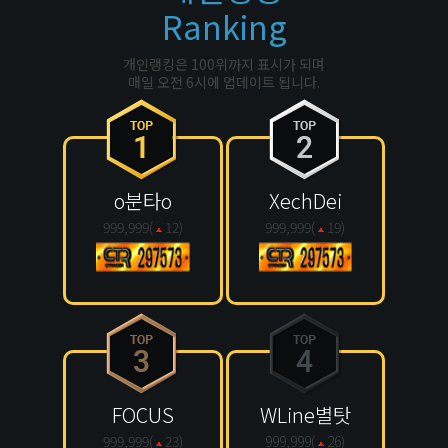
Ranking
개인랭킹은 100위까지 표시가 되며
매일 오전 6시에 업데이트 됩니다.
o분타o
XechDei
999,999(
12
)
999,999(
19
)
FOCUS
WLine별탓
999,999(
23
)
999,999(
26
)