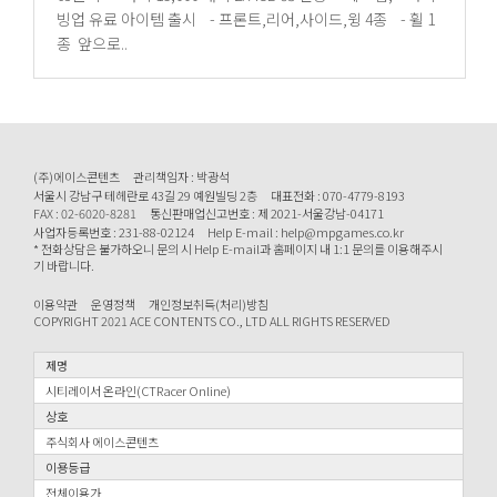
빙업 유료 아이템 출시 - 프론트,리어,사이드,윙 4종 - 휠 1
종 앞으로..
(주)에이스콘텐츠
관리책임자 : 박광석
서울시 강남구 테헤란로 43길 29 예원빌딩 2층
대표전화 : 070-4779-8193
FAX : 02-6020-8281
통신판매업신고번호 : 제 2021-서울강남-04171
사업자등록번호 : 231-88-02124
Help E-mail : help@mpgames.co.kr
* 전화상담은 불가하오니 문의 시 Help E-mail과 홈페이지 내 1:1 문의를 이용해주시
기 바랍니다.
이용약관
운영정책
개인정보취득(처리)방침
COPYRIGHT 2021 ACE CONTENTS CO., LTD ALL RIGHTS RESERVED
제명
시티레이서 온라인(CTRacer Online)
상호
주식회사 에이스콘텐츠
이용등급
전체이용가