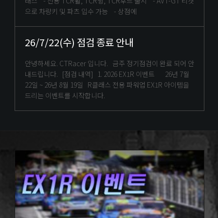
래스 - 전용 TCR휠, TCR윙, TCR후드 출시 - AVT-GT 티켓
으로 차량키 및 파츠 입수 가능 - 상점에
26/7/22(수) 점검 종료 안내
안녕하세요. CTRacer 입니다. 금주 정기점검이 완료 되어 안
내드립니다. [점검 내역] 1. 2026 EX1R 이벤트 26년 7월
22일 ~ 26년 8월 19일 R클래스 전용 파워업 EX1R 아이템을
드리는 이벤트를 시작합니다.