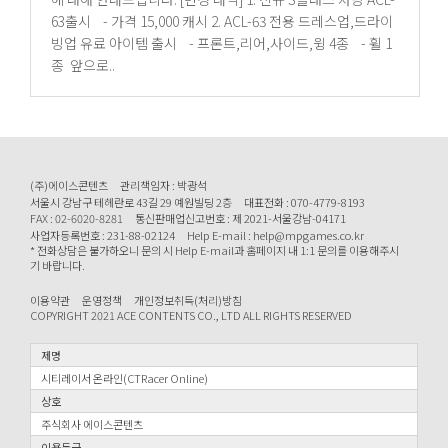
63출시 - 가격 15,000 캐시 2. ACL-63 전용 드레스업,드라이
빙업 유료 아이템 출시 - 프론트,리어,사이드,윙 4종 - 휠 1
종 앞으로..
(주)에이스콘텐츠
관리책임자 : 박광석
서울시 강남구 테헤란로 43길 29 예원빌딩 2층
대표전화 : 070-4779-8193
FAX : 02-6020-8281
통신판매업신고번호 : 제 2021-서울강남-04171
사업자등록번호 : 231-88-02124
Help E-mail : help@mpgames.co.kr
* 전화상담은 불가하오니 문의 시 Help E-mail과 홈페이지 내 1:1 문의를 이용해주시
기 바랍니다.
이용약관
운영정책
개인정보취득(처리)방침
COPYRIGHT 2021 ACE CONTENTS CO., LTD ALL RIGHTS RESERVED
제명
시티레이서 온라인(CTRacer Online)
상호
주식회사 에이스콘텐츠
이용등급