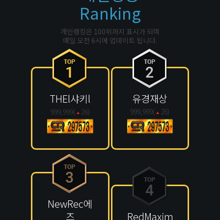
Ranking
개인랭킹은 100위까지 표시가 되며
매일 오전 6시에 업데이트 됩니다.
THEl샤키l
유경재상
999,999(
26
)
999,999(
26
)
NewRec에
즈
RedMaxim