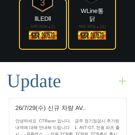
WLine통
llLEDll
닭
999,999(
5
)
999,999(
24
)
Update
26/7/29(수) 신규 차량 AV..
안녕하세요. CTRacer 입니다. 금주 정기점검시 추가된
내역에 대해 안내해 드립니다. 1. AVT-GT, 전용 파츠 출
시 - R클래스 - 전용 TCR휠, TCR윙, TCR후드 출시