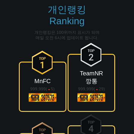
개인랭킹
Ranking
개인랭킹은 100위까지 표시가 되며
매일 오전 6시에 업데이트 됩니다.
TeamNR
MnFC
깡통
999,999(
5
)
999,999(
29
)