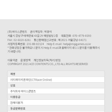
(주)에이스콘텐츠
관리책임자 : 박광석
서울시 강남구 테헤란로 43길 29 예원빌딩 2층
대표전화 : 070-4779-8193
FAX : 02-6020-8281
통신판매업신고번호 : 제 2021-서울강남-04171
사업자등록번호 : 231-88-02124
Help E-mail : help@mpgames.co.kr
* 전화상담은 불가하오니 문의 시 Help E-mail과 홈페이지 내 1:1 문의를 이용해주시
기 바랍니다.
이용약관
운영정책
개인정보취득(처리)방침
COPYRIGHT 2021 ACE CONTENTS CO., LTD ALL RIGHTS RESERVED
제명
시티레이서 온라인(CTRacer Online)
상호
주식회사 에이스콘텐츠
이용등급
전체이용가
등급분류번호