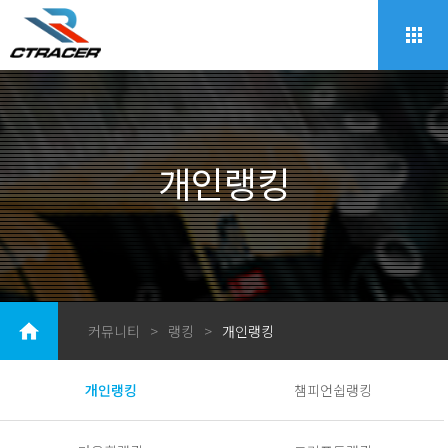
개인랭킹
커뮤니티
>
랭킹
>
개인랭킹
개인랭킹
챔피언쉽랭킹