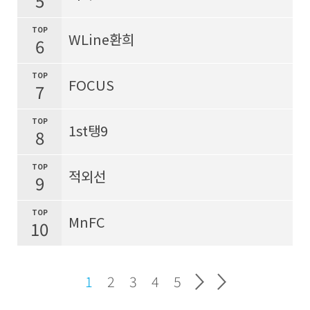
5
TOP
WLine환희
6
TOP
FOCUS
7
TOP
1st탱9
8
TOP
적외선
9
TOP
MnFC
10
1
2
3
4
5