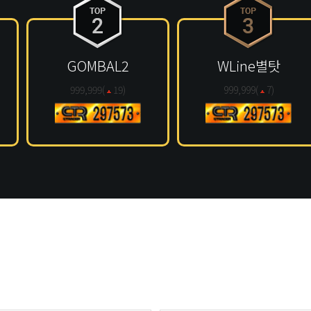
GOMBAL2
WLine별탓
999,999(
19
)
999,999(
7
)