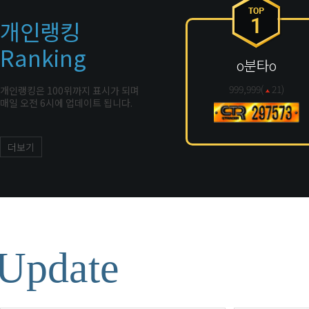
개인랭킹
Ranking
o분타o
999,999(
21
)
개인랭킹은 100위까지 표시가 되며
매일 오전 6시에 업데이트 됩니다.
더보기
Update