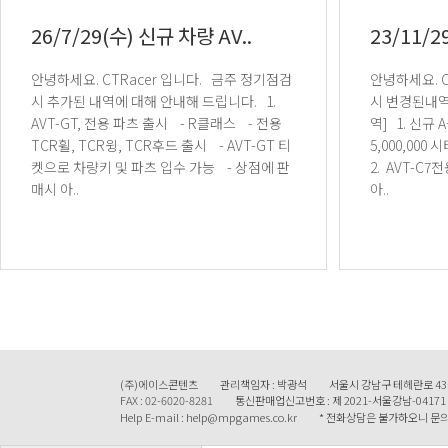
26/7/29(수) 신규 차량 AV..
23/11/2
안녕하세요. CTRacer 입니다. 금주 정기점검
안녕하세요. CTRacer 입니다. 금주 정기점검
시 추가된 내역에 대해 안내해 드립니다. 1.
시 변경된내역에 
AVT-GT, 전용 파츠 출시 - R클래스 - 전용
역] 1. 신규 A클래스 차량 AVT-C7출시 - 가격
TCR휠, TCR윙, TCR후드 출시 - AVT-GT 티
5,000,000 시티 - 주행거리 제한 30,0
켓으로 차량키 및 파츠 입수 가능 - 상점에 판
2. AVT-C
매시 아..
아..
(주)에이스콘텐츠
관리책임자 : 박광석
서울시 강남구 테헤란로 43
FAX : 02-6020-8281
통신판매업신고번호 : 제 2021-서울강남-04171
Help E-mail : help@mpgames.co.kr
* 전화상담은 불가하오니 문의 