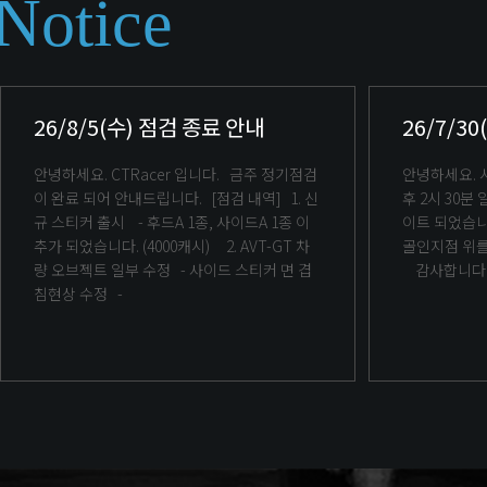
Notice
26/8/5(수) 점검 종료 안내
26/7/3
안녕하세요. CTRacer 입니다. 금주 정기점검
안녕하세요. 시티레이서 입니다. 7월 30일 오
이 완료 되어 안내드립니다. [점검 내역] 1. 신
후 2시 30분 일부 수정사항에 대한 버전이 업데
규 스티커 출시 - 후드A 1종, 사이드A 1종 이
이트 되었습니다. 수정사항 - 코
추가 되었습니다. (4000캐시) 2. AVT-GT 차
골인지점 위를
량 오브젝트 일부 수정 - 사이드 스티커 면 겹
감사합니다
침현상 수정 -