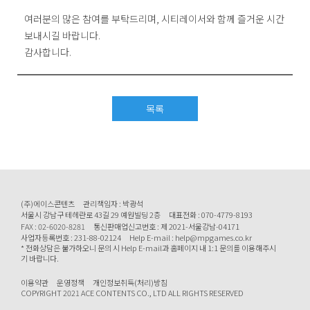
여러분의 많은 참여를 부탁드리며, 시티레이서와 함께 즐거운 시간
보내시길 바랍니다.
감사합니다.
목록
(주)에이스콘텐츠
관리책임자 : 박광석
서울시 강남구 테헤란로 43길 29 예원빌딩 2층
대표전화 : 070-4779-8193
FAX : 02-6020-8281
통신판매업신고번호 : 제 2021-서울강남-04171
사업자등록번호 : 231-88-02124
Help E-mail : help@mpgames.co.kr
* 전화상담은 불가하오니 문의 시 Help E-mail과 홈페이지 내 1:1 문의를 이용해주시
기 바랍니다.
이용약관
운영정책
개인정보취득(처리)방침
COPYRIGHT 2021 ACE CONTENTS CO., LTD ALL RIGHTS RESERVED