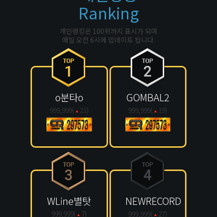
Ranking
개인랭킹은 100위까지 표시가 되며
매일 오전 6시에 업데이트 됩니다.
o분타o
GOMBAL2
999,999(
21
)
999,999(
19
)
WLine별탓
NEWRECORD
999,999(
7
)
999,999(
27
)