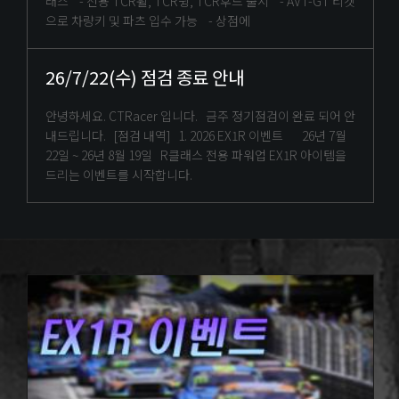
래스 - 전용 TCR휠, TCR윙, TCR후드 출시 - AVT-GT 티켓
으로 차량키 및 파츠 입수 가능 - 상점에
26/7/22(수) 점검 종료 안내
안녕하세요. CTRacer 입니다. 금주 정기점검이 완료 되어 안
내드립니다. [점검 내역] 1. 2026 EX1R 이벤트 26년 7월
22일 ~ 26년 8월 19일 R클래스 전용 파워업 EX1R 아이템을
드리는 이벤트를 시작합니다.