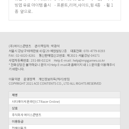
빙업 유료 아이템 출시 - 프론트,리어,사이드,윙 4종 - 휠 1
종 앞으로..
(주)에이스콘텐츠
관리책임자 : 박광석
서울시 강남구 테헤란로 43길 29 예원빌딩 2층
대표전화 : 070-4779-8193
FAX : 02-6020-8281
통신판매업신고번호 : 제 2021-서울강남-04171
사업자등록번호 : 231-88-02124
Help E-mail : help@mpgames.co.kr
* 전화상담은 불가하오니 문의 시 Help E-mail과 홈페이지 내 1:1 문의를 이용해주시
기 바랍니다.
이용약관
운영정책
개인정보취득(처리)방침
COPYRIGHT 2021 ACE CONTENTS CO., LTD ALL RIGHTS RESERVED
제명
시티레이서 온라인(CTRacer Online)
상호
주식회사 에이스콘텐츠
이용등급
전체이용가