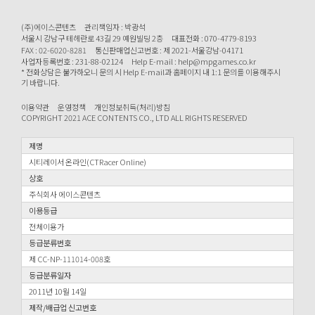
(주)에이스콘텐츠
관리책임자 : 박광석
서울시 강남구 테헤란로 43길 29 예원빌딩 2층
대표전화 : 070-4779-8193
FAX : 02-6020-8281
통신판매업신고번호 : 제 2021-서울강남-04171
사업자등록번호 : 231-88-02124
Help E-mail : help@mpgames.co.kr
* 전화상담은 불가하오니 문의 시 Help E-mail과 홈페이지 내 1:1 문의를 이용해주시
기 바랍니다.
이용약관
운영정책
개인정보취득(처리)방침
COPYRIGHT 2021 ACE CONTENTS CO., LTD ALL RIGHTS RESERVED
제명
시티레이서 온라인(CTRacer Online)
상호
주식회사 에이스콘텐츠
이용등급
전체이용가
등급분류번호
제 CC-NP-111014-008호
등급분류일자
2011년 10월 14일
제작/배급업 신고번호