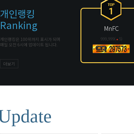
개인랭킹
Ranking
MnFC
999,999(
5
)
개인랭킹은 100위까지 표시가 되며
매일 오전 6시에 업데이트 됩니다.
더보기
Update