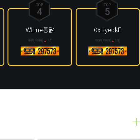
WLine통닭
0xHyeokE
999,999(
24
)
999,999(
13
)