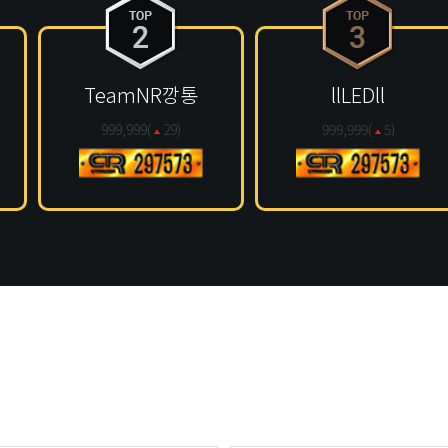
TeamNR깡통
llLEDll
999,999(
29
)
999,999(
5
)