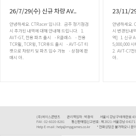
26/7/29(수) 신규 차량 AV..
23/11/2
안녕하세요. CTRacer 입니다. 금주 정기점검
안녕하세요. CTRacer 입니다. 금주 정기점검
시 추가된 내역에 대해 안내해 드립니다. 1.
시 변경된내역에 
AVT-GT, 전용 파츠 출시 - R클래스 - 전용
역] 1. 신규 A클래스 차량 AVT-C7출시 - 가격
TCR휠, TCR윙, TCR후드 출시 - AVT-GT 티
5,000,000 시티 - 주행거리 제한 30,0
켓으로 차량키 및 파츠 입수 가능 - 상점에 판
2. AVT-C
매시 아..
아..
(주)에이스콘텐츠
관리책임자 : 박광석
서울시 강남구 테헤란로 43
FAX : 02-6020-8281
통신판매업신고번호 : 제 2021-서울강남-04171
Help E-mail : help@mpgames.co.kr
* 전화상담은 불가하오니 문의 