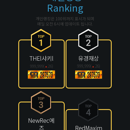
Ranking
개인랭킹은 100위까지 표시가 되며
매일 오전 6시에 업데이트 됩니다.
THEl샤키l
유경재상
999,999(
26
)
999,999(
26
)
NewRec에
즈
RedMaxim