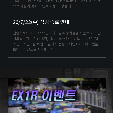
래스 - 전용 TCR휠, TCR윙, TCR후드 출시 - AVT-GT 티켓
으로 차량키 및 파츠 입수 가능 - 상점에
26/7/22(수) 점검 종료 안내
안녕하세요. CTRacer 입니다. 금주 정기점검이 완료 되어 안
내드립니다. [점검 내역] 1. 2026 EX1R 이벤트 26년 7월
22일 ~ 26년 8월 19일 R클래스 전용 파워업 EX1R 아이템을
드리는 이벤트를 시작합니다.