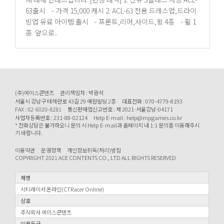
63출시 - 가격 15,000 캐시 2. ACL-63 전용 드레스업,드라이
빙업 유료 아이템 출시 - 프론트,리어,사이드,윙 4종 - 휠 1
종 앞으로..
(주)에이스콘텐츠
관리책임자 : 박광석
서울시 강남구 테헤란로 43길 29 예원빌딩 2층
대표전화 : 070-4779-8193
FAX : 02-6020-8281
통신판매업신고번호 : 제 2021-서울강남-04171
사업자등록번호 : 231-88-02124
Help E-mail : help@mpgames.co.kr
* 전화상담은 불가하오니 문의 시 Help E-mail과 홈페이지 내 1:1 문의를 이용해주시
기 바랍니다.
이용약관
운영정책
개인정보취득(처리)방침
COPYRIGHT 2021 ACE CONTENTS CO., LTD ALL RIGHTS RESERVED
제명
시티레이서 온라인(CTRacer Online)
상호
주식회사 에이스콘텐츠
이용등급