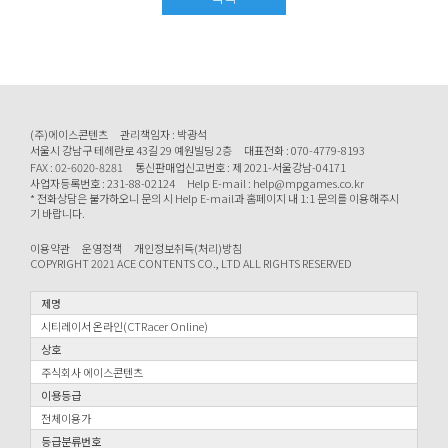
(주)에이스콘텐츠
관리책임자 : 박광석
서울시 강남구 테헤란로 43길 29 예원빌딩 2층
대표전화 : 070-4779-8193
FAX : 02-6020-8281
통신판매업신고번호 : 제 2021-서울강남-04171
사업자등록번호 : 231-88-02124
Help E-mail : help@mpgames.co.kr
* 전화상담은 불가하오니 문의 시 Help E-mail과 홈페이지 내 1:1 문의를 이용해주시
기 바랍니다.
이용약관
운영정책
개인정보취득(처리)방침
COPYRIGHT 2021 ACE CONTENTS CO., LTD ALL RIGHTS RESERVED
제명
시티레이서 온라인(CTRacer Online)
상호
주식회사 에이스콘텐츠
이용등급
전체이용가
등급분류번호