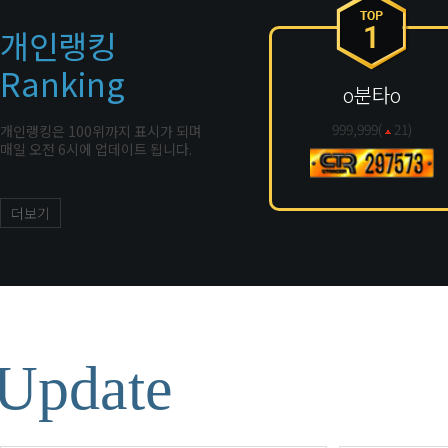
개인랭킹
Ranking
o분타o
999,999(
21
)
개인랭킹은 100위까지 표시가 되며
매일 오전 6시에 업데이트 됩니다.
더보기
Update