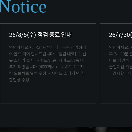
Notice
26/8/5(수) 점검 종료 안내
26/7/3
안녕하세요. CTRacer 입니다. 금주 정기점검
안녕하세요. 시티레이서 입니다. 7월 30일 오
이 완료 되어 안내드립니다. [점검 내역] 1. 신
후 2시 30분 일부 수정사항에 대한 버전이 업데
규 스티커 출시 - 후드A 1종, 사이드A 1종 이
이트 되었습니다. 수정사항 - 코
추가 되었습니다. (4000캐시) 2. AVT-GT 차
골인지점 위를
량 오브젝트 일부 수정 - 사이드 스티커 면 겹
감사합니다
침현상 수정 -