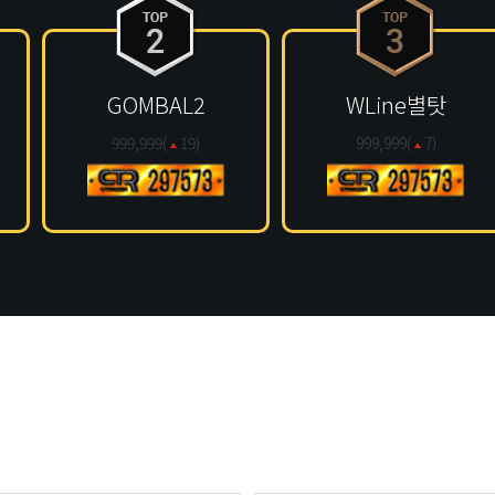
GOMBAL2
WLine별탓
999,999(
19
)
999,999(
7
)