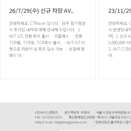
26/7/29(수) 신규 차량 AV..
23/11/2
안녕하세요. CTRacer 입니다. 금주 정기점검
안녕하세요. CTRacer 입니다. 금주 정기점검
시 추가된 내역에 대해 안내해 드립니다. 1.
시 변경된내역에 
AVT-GT, 전용 파츠 출시 - R클래스 - 전용
역] 1. 신규 A클래스 차량 AVT-C7출시 - 가격
TCR휠, TCR윙, TCR후드 출시 - AVT-GT 티
5,000,000 시티 - 주행거리 제한 30,0
켓으로 차량키 및 파츠 입수 가능 - 상점에 판
2. AVT-C
매시 아..
아..
(주)에이스콘텐츠
관리책임자 : 박광석
서울시 강남구 테헤란로 43
FAX : 02-6020-8281
통신판매업신고번호 : 제 2021-서울강남-04171
Help E-mail : help@mpgames.co.kr
* 전화상담은 불가하오니 문의 